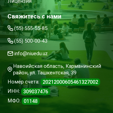
Лицензия
Свяжитесь с нами
(55) 555-55-85
(55) 500-00-43
info@niuedu.uz
Навоийская область, Карманинский
район, ул. Ташкентская, 39
Номер счета:
20212000605461327002
ИНН:
309037476
МФО:
01148