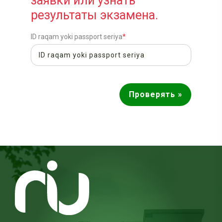
заявки или узнать
результаты экзамена.
ID raqam yoki passport seriya
*