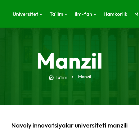
Universitet
Ta'lim
Ilm-fan
Hamkorlik
M
Manzil
Manzil
Ta'lim
Navoiy innovatsiyalar universiteti manzili