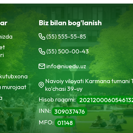
lar
Biz bilan bog'lanish
mizda
(55) 555-55-85
et
(55) 500-00-43
ri
info@niuedu.uz
 kutubxona
Navoiy viloyati Karmana tumani 
 murojaat
ko'chasi 39-uy
a
Hisob raqami:
202120006054613
INN:
309037476
MFO:
01148