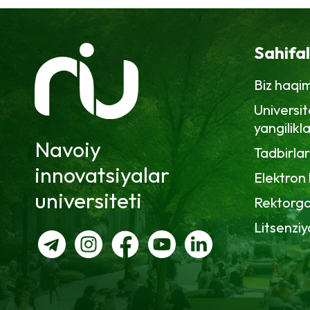
Sahifa
Biz haqi
Universit
yangilikla
Navoiy
Tadbirlar
innovatsiyalar
Elektron
universiteti
Rektorga
Litsenziy