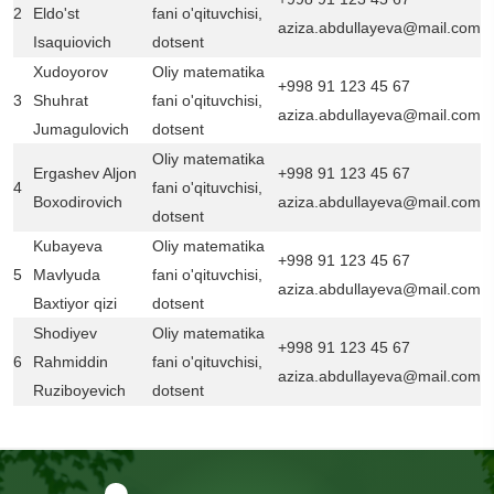
2
Eldo'st
fani o'qituvchisi,
aziza.abdullayeva@mail.com
Isaquiovich
dotsent
Xudoyorov
Oliy matematika
+998 91 123 45 67
3
Shuhrat
fani o'qituvchisi,
aziza.abdullayeva@mail.com
Jumagulovich
dotsent
Oliy matematika
Ergashev Aljon
+998 91 123 45 67
4
fani o'qituvchisi,
Boxodirovich
aziza.abdullayeva@mail.com
dotsent
Kubayeva
Oliy matematika
+998 91 123 45 67
5
Mavlyuda
fani o'qituvchisi,
aziza.abdullayeva@mail.com
Baxtiyor qizi
dotsent
Shodiyev
Oliy matematika
+998 91 123 45 67
6
Rahmiddin
fani o'qituvchisi,
aziza.abdullayeva@mail.com
Ruziboyevich
dotsent