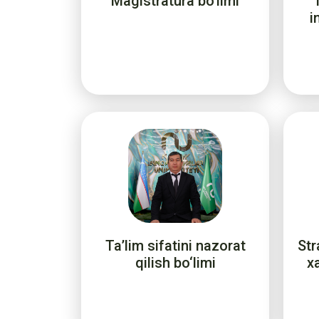
Magistratura bo'limi
i
Ta’lim sifatini nazorat
Str
qilish bo‘limi
xa