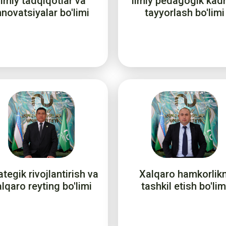
Ilmiy tadqiqotlar va
Ilmiy pedagogik kadr
nnovatsiyalar bo'limi
tayyorlash bo'limi
ategik rivojlantirish va
Xalqaro hamkorlikn
lqaro reyting bo'limi
tashkil etish bo'lim