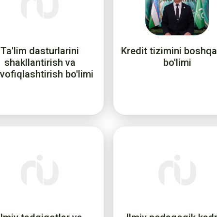
Ta'lim dasturlarini
Kredit tizimini boshqa
shakllantirish va
bo'limi
ofiqlashtirish bo'limi