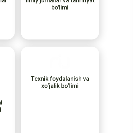
lar
Ilmiy jurnallar va tahririyat
bo'limi
Texnik foydalanish va
xo‘jalik bo‘limi
i
i