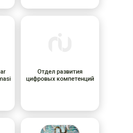
lar
Отдел развития
masi
цифровых компетенций