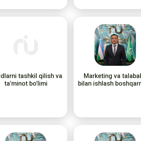
dlarni tashkil qilish va
Marketing va talaba
ta'minot bo'limi
bilan ishlash boshqar