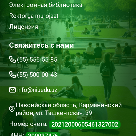
Электронная библиотека
Rektorga murojaat
Лицензия
Свяжитесь с нами
(55) 555-55-85
(55) 500-00-43
info@niuedu.uz
Навоийская область, Карманинский
район, ул. Ташкентская, 39
Номер счета:
20212000605461327002
ИНН:
309037476