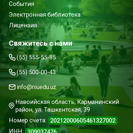
События
Электронная библиотека
Лицензия
Свяжитесь с нами
(55) 555-55-85
(55) 500-00-43
info@niuedu.uz
Навоийская область, Карманинский
район, ул. Ташкентская, 39
Номер счета:
20212000605461327002
ИНН:
309037476