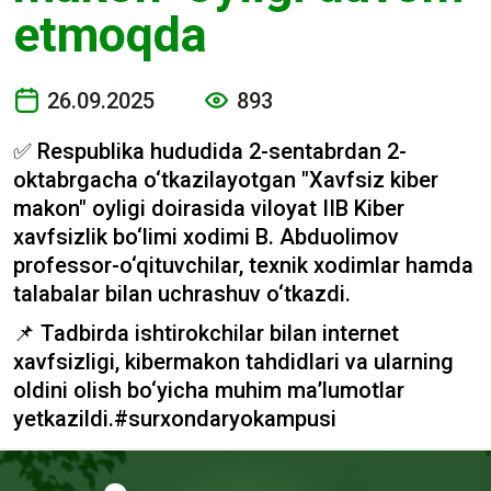
etmoqda
26.09.2025
893
✅ Respublika hududida 2-sentabrdan 2-
oktabrgacha o‘tkazilayotgan "Xavfsiz kiber
makon" oyligi doirasida viloyat IIB Kiber
xavfsizlik bo‘limi xodimi B. Abduolimov
professor-o‘qituvchilar, texnik xodimlar hamda
talabalar bilan uchrashuv o‘tkazdi.
📌 Tadbirda ishtirokchilar bilan internet
xavfsizligi, kibermakon tahdidlari va ularning
oldini olish bo‘yicha muhim ma’lumotlar
yetkazildi.#surxondaryokampusi