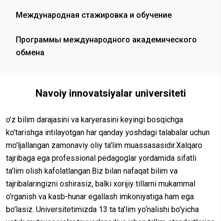
Международная стажировка и обучение
Программы международного академического
обмена
Navoiy innovatsiyalar universiteti
o'z bilim darajasini va karyerasini keyingi bosqichga
ko'tarishga intilayotgan har qanday yoshdagi talabalar uchun
mo'ljallangan zamonaviy oliy ta'lim muassasasidir.Xalqaro
tajribaga ega professional pedagoglar yordamida sifatli
ta'lim olish kafolatlangan.Biz bilan nafaqat bilim va
tajribalaringizni oshirasiz, balki xorijiy tillarni mukammal
o'rganish va kasb-hunar egallash imkoniyatiga ham ega
bo'lasiz. Universitetimizda 13 ta ta'lim yo‘nalishi bo'yicha