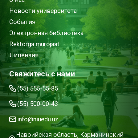
Новости университета
События
Электронная библиотека
Rektorga murojaat
Лицензия
Свяжитесь с нами
(55) 555-55-85
(55) 500-00-43
info@niuedu.uz
Навоийская область, Карманинский