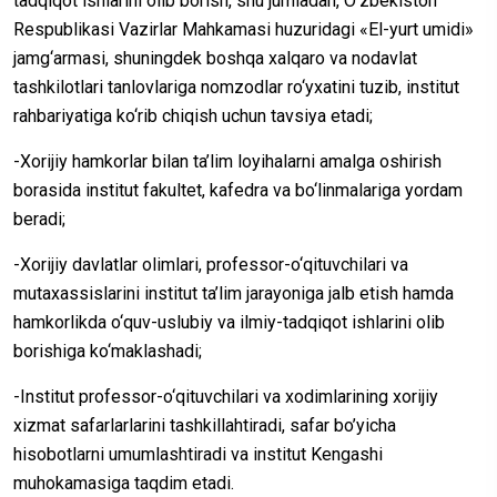
tadqiqot ishlarini olib borish, shu jumladan, O‘zbekiston
Respublikasi Vazirlar Mahkamasi huzuridagi «El-yurt umidi»
jamg‘armasi, shuningdek boshqa xalqaro va nodavlat
tashkilotlari tanlovlariga nomzodlar ro‘yxatini tuzib, institut
rahbariyatiga ko‘rib chiqish uchun tavsiya etadi;
-Xorijiy hamkorlar bilan ta’lim loyihalarni amalga oshirish
borasida institut fakultet, kafedra va bo‘linmalariga yordam
beradi;
-Xorijiy davlatlar olimlari, professor-o‘qituvchilari va
mutaxassislarini institut ta’lim jarayoniga jalb etish hamda
hamkorlikda o‘quv-uslubiy va ilmiy-tadqiqot ishlarini olib
borishiga ko‘maklashadi;
-Institut professor-o‘qituvchilari va xodimlarining xorijiy
xizmat safarlarlarini tashkillahtiradi, safar bo’yicha
hisobotlarni umumlashtiradi va institut Kengashi
muhokamasiga taqdim etadi.