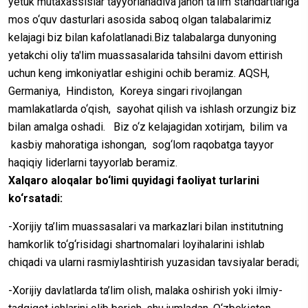
yetuk mutaxassislar tayyorlanadiva jahon ta'lim standartlariga
mos o‘quv dasturlari asosida saboq olgan talabalarimiz
kelajagi biz bilan kafolatlanadi.Biz talabalarga dunyoning
yetakchi oliy ta'lim muassasalarida tahsilni davom ettirish
uchun keng imkoniyatlar eshigini ochib beramiz. AQSH,
Germaniya, Hindiston, Koreya singari rivojlangan
mamlakatlarda o‘qish, sayohat qilish va ishlash orzungiz biz
bilan amalga oshadi. Biz o‘z kelajagidan xotirjam, bilim va
kasbiy mahoratiga ishongan, sog‘lom raqobatga tayyor
haqiqiy liderlarni tayyorlab beramiz.
Xalqaro aloqalar bo‘limi quyidagi faoliyat turlarini
ko‘rsatadi:
-Xorijiy ta’lim muassasalari va markazlari bilan institutning
hamkorlik to‘g‘risidagi shartnomalari loyihalarini ishlab
chiqadi va ularni rasmiylashtirish yuzasidan tavsiyalar beradi;
-Xorijiy davlatlarda ta’lim olish, malaka oshirish yoki ilmiy-