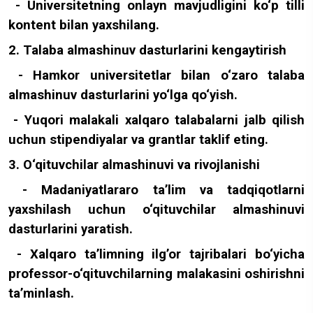
- Universitetning onlayn mavjudligini ko‘p tilli
kontent bilan yaxshilang.
2. Talaba almashinuv dasturlarini kengaytirish
- Hamkor universitetlar bilan o‘zaro talaba
almashinuv dasturlarini yo‘lga qo‘yish.
- Yuqori malakali xalqaro talabalarni jalb qilish
uchun stipendiyalar va grantlar taklif eting.
3. O‘qituvchilar almashinuvi va rivojlanishi
- Madaniyatlararo ta’lim va tadqiqotlarni
yaxshilash uchun o‘qituvchilar almashinuvi
dasturlarini yaratish.
- Xalqaro ta’limning ilg’or tajribalari bo‘yicha
professor-o‘qituvchilarning malakasini oshirishni
ta’minlash.