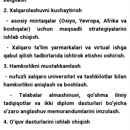
belgilash
2. Xalqarolashuvni kuchaytirish
- asosiy mintaqalar (Osiyo, Yevropa, Afrika va
boshqalar) uchun maqsadli strategiyalarini
ishlab chiqish.
- Xalqaro ta’lim yarmarkalari va virtual ishga
qabul qilish tadbirlarida ishtirok etishni oshirish.
3. Hamkorlikni mustahkamlash
- nufuzli xalqaro universitet va tashkilotlar bilan
hamkorlikni aniqlash va boshlash.
- Talabalar almashinuvi, qo‘shma ilmiy
tadqiqotlar va ikki diplom dasturlari bo‘yicha
o‘zaro anglashuv memorandumlarini imzolash.
4. O‘quv dasturlarini ishlab chiqish