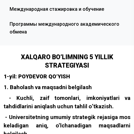
Международная стажировка и обучение
Программы международного академического
обмена
XALQARO BO‘LIMNING 5 YILLIK
STRATEGIYASI
1-yil: POYDEVOR QO‘YISH
1.
Baholash
va
maqsadni
belgilash
-
Kuchli
,
zaif
tomonlari
,
imkoniyatlari
va
tahdidlarini
aniqlash
uchun
tahlil
o
‘
tkazish
.
- Universitetning umumiy strategik rejasiga mos
keladigan aniq, o‘lchanadigan maqsadlarni