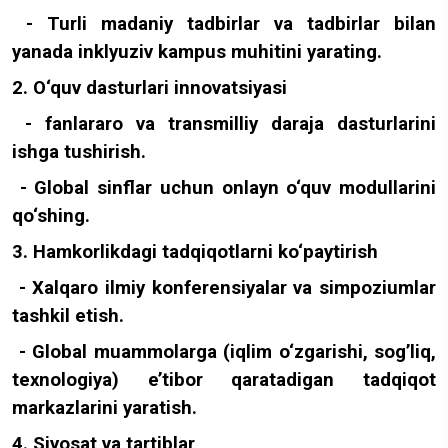
- Turli madaniy tadbirlar va tadbirlar bilan
yanada inklyuziv kampus muhitini yarating.
2. O‘quv dasturlari innovatsiyasi
- fanlararo va transmilliy daraja dasturlarini
ishga tushirish.
- Global sinflar uchun onlayn o‘quv modullarini
qo‘shing.
3. Hamkorlikdagi tadqiqotlarni ko‘paytirish
- Xalqaro ilmiy konferensiyalar va simpoziumlar
tashkil etish.
- Global muammolarga (iqlim o‘zgarishi, sog’liq,
texnologiya) e’tibor qaratadigan tadqiqot
markazlarini yaratish.
4. Siyosat va tartiblar