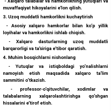
- Xalqaro talabalar va hamkorlikning yutuqlari va
muvaffaqiyat hikoyalarini e’lon qilish.
3. Uzoq muddatli hamkorlikni kuchaytirish
- Asosiy xalqaro hamkorlar bilan ko‘p yillik
loyihalar va hamkorlikni ishlab chiqish.
- Xalqaro dasturlarning uzoq muddatli
barqarorligi va ta’siriga e’tibor qaratish.
4. Muhim bosqichlarni nishonlang
- Yutuqlar va istiqboldagi yo‘nalishlarni
namoyish etish maqsadida xalqaro ta’lim
sammitini o‘tkazish.
- professor-o‘qituvchilar, xodimlar va
talabalarning xalqarolashtirishga qo‘shgan
hissalarini e’tirof etish.