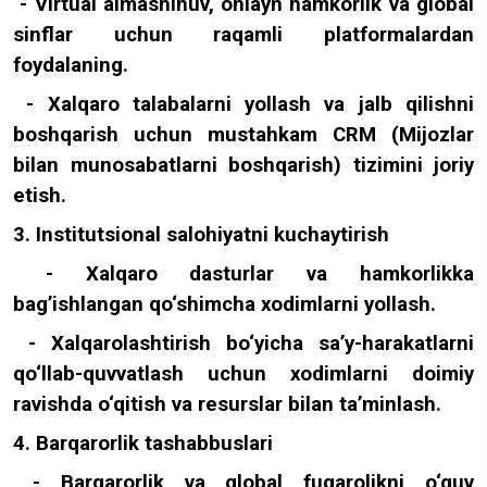
- Virtual almashinuv, onlayn hamkorlik va global
sinflar uchun raqamli platformalardan
foydalaning.
- Xalqaro talabalarni yollash va jalb qilishni
boshqarish uchun mustahkam CRM (Mijozlar
bilan munosabatlarni boshqarish) tizimini joriy
etish.
3. Institutsional salohiyatni kuchaytirish
- Xalqaro dasturlar va hamkorlikka
bag’ishlangan qo‘shimcha xodimlarni yollash.
- Xalqarolashtirish bo‘yicha sa’y-harakatlarni
qo‘llab-quvvatlash uchun xodimlarni doimiy
ravishda o‘qitish va resurslar bilan ta’minlash.
4. Barqarorlik tashabbuslari
- Barqarorlik va global fuqarolikni o‘quv